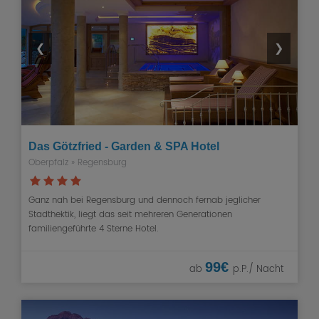
❮
❯
Das Götzfried - Garden & SPA Hotel
Oberpfalz »
Regensburg
Ganz nah bei Regensburg und dennoch fernab jeglicher
Stadthektik, liegt das seit mehreren Generationen
familiengeführte 4 Sterne Hotel.
99€
ab
p.P./ Nacht