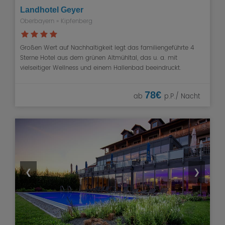
Landhotel Geyer
Oberbayern
» Kipfenberg
Großen Wert auf Nachhaltigkeit legt das familiengeführte 4
Sterne Hotel aus dem grünen Altmühltal, das u. a. mit
vielseitiger Wellness und einem Hallenbad beeindruckt.
78€
ab
p.P./ Nacht
❮
❯