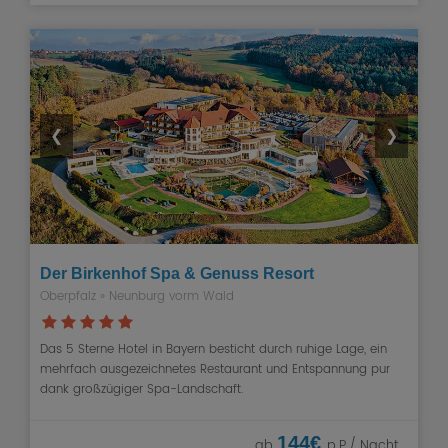
❮
❯
Der Birkenhof Spa & Genuss Resort
Oberpfalz » Neunburg vorm Wald
Das 5 Sterne Hotel in Bayern besticht durch ruhige Lage, ein
mehrfach ausgezeichnetes Restaurant und Entspannung pur
dank großzügiger Spa-Landschaft.
144€
ab
p.P./ Nacht