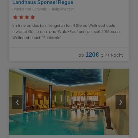
Landhaus Sponsel Regus
Fränkische Schweiz
» Heiligenstadt
Im Inneren des familiengeführten 4 Sterne Wellnesshotels
erwartet Gäste u. a. das "Wald-Spa" und der seit 2018 neue
Wellnessbereich "Schlössla".
120€
ab
p.P./ Nacht
❮
❯