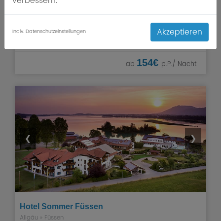
verbessern.
Das von Familie Holzer geführte 4-Sterne-Superior Wellness
& Spa Resort Mooshof pflegt Gastfreundschaft in
Familientradition seit 110 Jahren und bietet ein Top-Angebot
Akzeptieren
Indiv. Datenschutzeinstellungen
für Wellness, Sport und Beauty.
154€
ab
p.P./ Nacht
❮
❯
Hotel Sommer Füssen
Allgäu
»
Füssen