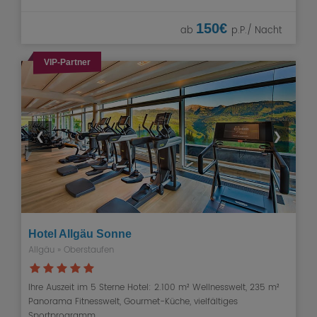
150€
ab
p.P./ Nacht
VIP-Partner
❮
❯
Hotel Allgäu Sonne
Allgäu
»
Oberstaufen
Ihre Auszeit im 5 Sterne Hotel: 2.100 m² Wellnesswelt, 235 m²
Panorama Fitnesswelt, Gourmet-Küche, vielfältiges
Sportprogramm.