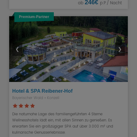
246€
ab
p.P./ Nacht
Premium-Partner
❮
❯
Hotel & SPA Reibener-Hof
Bayerischer Wald
» Konzell
Die naturnahe Lage des familiengeführten 4 Sterne
Wellnesshotels lädt ein, mit allen Sinnen zu genießen. Es
erwarten Sie ein großzügiger SPA auf über 3.000 m² und
kulinarische Genusserlebnisse.