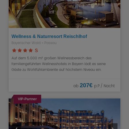
Wellness & Naturresort Reischlhof
Bayerischer Wald
»
Passau
S
Auf dem 5.000 m² großen Wellnessbereich des
familiengeführten Wellnesshotels in Bayern lädt es seine
Gäste zu Wohlfühlambiente auf höchstem Niveau ein.
207€
ab
p.P./ Nacht
VIP-Partner