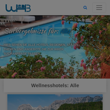
Suchergebnisse für:
Alles
HIER SEHEN SIE ALLE HOTELS, REGIONEN, STÄDTE,
THEMEN UND ANGEBOTE DIE ZUR IHRER
SUCHANFRAGE PASSEN.
Wellnesshotels: Alle