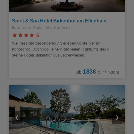
Spirit & Spa Hotel Birkenhof am Elfenhain
Bayerischer Wald
» Grafenwiesen
S
Wellness der besonderen Art erleben Gäste hier im
Panorama-Dachpool, einem der vielen Highlights des 4
Sterne Hotels Birkenhof aus Grafenwiesen.
183€
ab
p.P./ Nacht
❮
❯