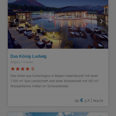
❮
❯
Das König Ludwig
Allgäu
»
Füssen
S
Das Hotel aus Schwangau in Bayern beeindruckt mit einer
7.100 m² Spa Landschaft und einer Wasserwelt mit 160 m²
Wasserfläche mitten im Schwanensee.
€
ab
p.P./ Nacht