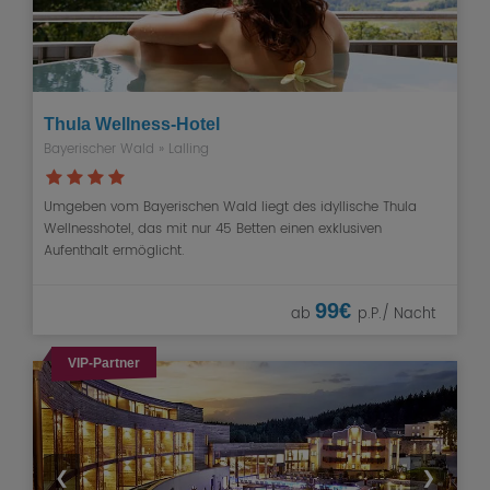
Thula Wellness-Hotel
Bayerischer Wald
» Lalling
Umgeben vom Bayerischen Wald liegt des idyllische Thula
Wellnesshotel, das mit nur 45 Betten einen exklusiven
Aufenthalt ermöglicht.
99€
ab
p.P./ Nacht
VIP-Partner
❮
❯