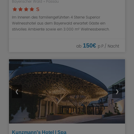
Bayerischer Wald
»
Passau
S
Im Inneren des familiengeführten 4 Sterne Superior
Wellnesshotel aus dem Bayerwald erwartet Gäste ein
stilvolles Ambiente sowie ein 3.000 m² Wellnessbereich.
150€
ab
p.P./ Nacht
❮
❯
Kunzmann's Hotel | Spa