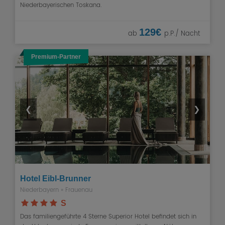
Niederbayerischen Toskana.
129€
ab
p.P./ Nacht
Premium-Partner
❮
❯
Hotel Eibl-Brunner
Niederbayern
»
Frauenau
S
Das familiengeführte 4 Sterne Superior Hotel befindet sich in