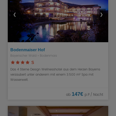
❮
❯
Bodenmaiser Hof
Bayerischer Wald
»
Bodenmais
S
Das 4 Sterne Design Wellnesshotel aus dem Herzen Bayerns
verzaubert unter anderem mit einem 3.500 m² Spa mit
Wasserwelt.
147€
ab
p.P./ Nacht