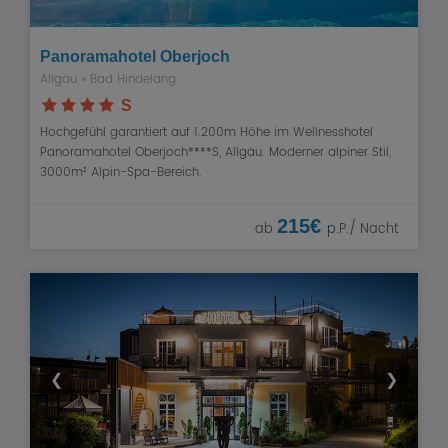
Panoramahotel Oberjoch
Allgäu
»
Bad Hindelang
S
Hochgefühl garantiert auf 1.200m Höhe im Wellnesshotel
Panoramahotel Oberjoch****S, Allgäu. Moderner alpiner Stil,
3000m² Alpin-Spa-Bereich.
215€
ab
p.P./ Nacht
❮
❯