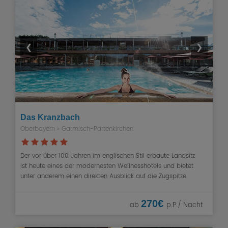
❮
❯
Das Kranzbach
Oberbayern
»
Garmisch-Partenkirchen
Der vor über 100 Jahren im englischen Stil erbaute Landsitz
ist heute eines der modernesten Wellnesshotels und bietet
unter anderem einen direkten Ausblick auf die Zugspitze.
270€
ab
p.P./ Nacht