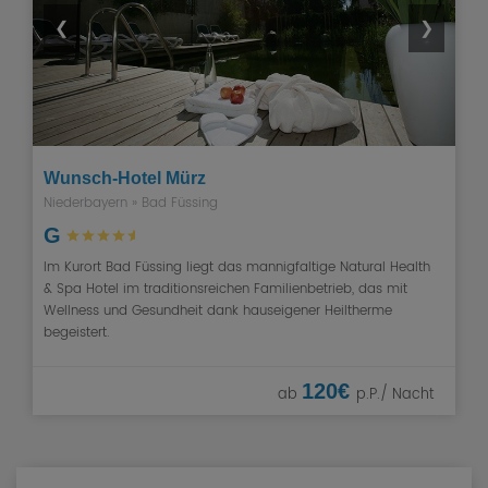
❮
❯
Wunsch-Hotel Mürz
Niederbayern
»
Bad Füssing
G
Im Kurort Bad Füssing liegt das mannigfaltige Natural Health
& Spa Hotel im traditionsreichen Familienbetrieb, das mit
Wellness und Gesundheit dank hauseigener Heiltherme
begeistert.
120€
ab
p.P./ Nacht