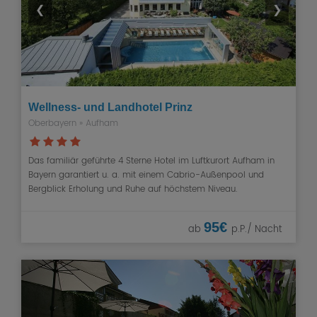
❮
❯
Wellness- und Landhotel Prinz
Oberbayern
» Aufham
Das familiär geführte 4 Sterne Hotel im Luftkurort Aufham in
Bayern garantiert u. a. mit einem Cabrio-Außenpool und
Bergblick Erholung und Ruhe auf höchstem Niveau.
95€
ab
p.P./ Nacht