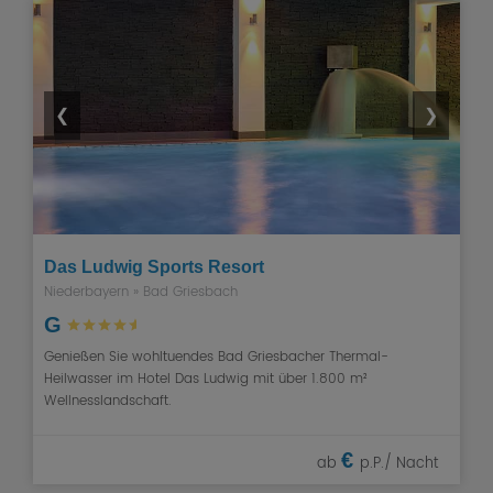
❮
❯
Das Ludwig Sports Resort
Niederbayern
»
Bad Griesbach
G
Genießen Sie wohltuendes Bad Griesbacher Thermal-
Heilwasser im Hotel Das Ludwig mit über 1.800 m²
Wellnesslandschaft.
€
ab
p.P./ Nacht