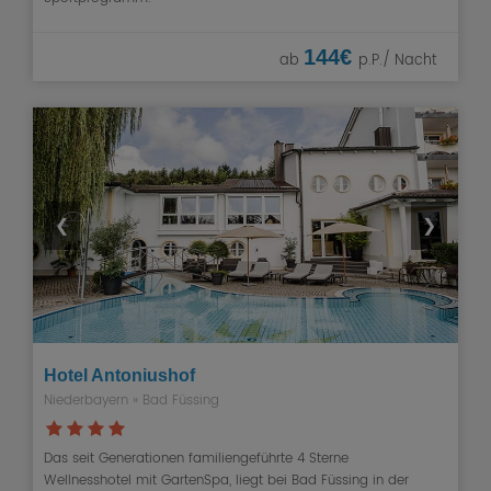
144€
ab
p.P./ Nacht
❮
❯
Hotel Antoniushof
Niederbayern
»
Bad Füssing
Das seit Generationen familiengeführte 4 Sterne
Wellnesshotel mit GartenSpa, liegt bei Bad Füssing in der