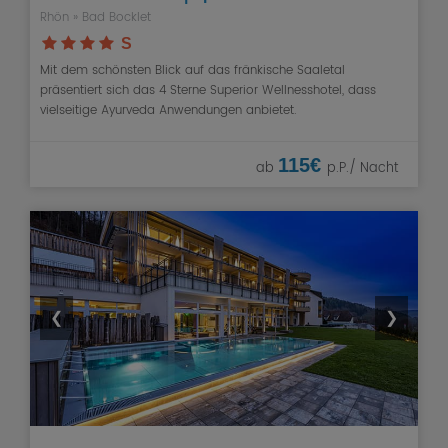
Rhön
» Bad Bocklet
S
Mit dem schönsten Blick auf das fränkische Saaletal
präsentiert sich das 4 Sterne Superior Wellnesshotel, dass
vielseitige Ayurveda Anwendungen anbietet.
115€
ab
p.P./ Nacht
❮
❯