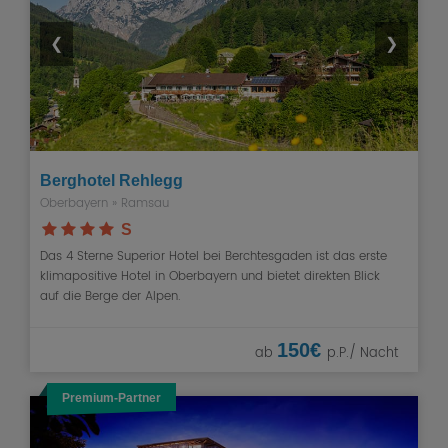
❮
❯
Berghotel Rehlegg
Oberbayern
» Ramsau
S
Das 4 Sterne Superior Hotel bei Berchtesgaden ist das erste
klimapositive Hotel in Oberbayern und bietet direkten Blick
auf die Berge der Alpen.
150€
ab
p.P./ Nacht
Premium-Partner