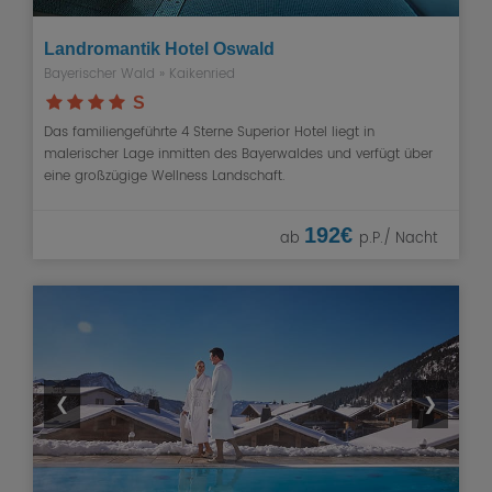
Landromantik Hotel Oswald
Bayerischer Wald
»
Kaikenried
S
Das familiengeführte 4 Sterne Superior Hotel liegt in
malerischer Lage inmitten des Bayerwaldes und verfügt über
eine großzügige Wellness Landschaft.
192€
ab
p.P./ Nacht
❮
❯