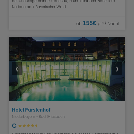
der Urlaubsgemeinde Frauenau, in unmittelbarer Nähe zum
Nationalpark Bayerischer Wald.
155€
ab
p.P./ Nacht
❮
❯
Hotel Fürstenhof
Niederbayern
»
Bad Griesbach
G