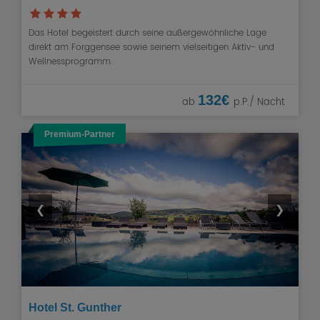
Das Hotel begeistert durch seine außergewöhnliche Lage
direkt am Forggensee sowie seinem vielseitigen Aktiv- und
Wellnessprogramm.
132€
ab
p.P./ Nacht
Premium-Partner
❮
❯
Hotel St. Gunther