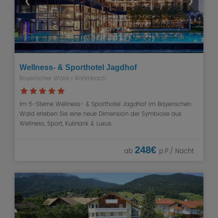
❮
❯
Wellness- & Sporthotel Jagdhof
Bayerischer Wald
» Röhrnbach
Im 5-Sterne Wellness- & Sporthotel Jagdhof im Bayerischen
Wald erleben Sie eine neue Dimension der Symbiose aus
Wellness, Sport, Kulinarik & Luxus.
248€
ab
p.P./ Nacht