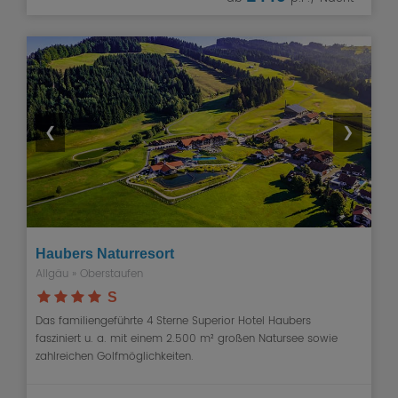
❮
❯
Haubers Naturresort
Allgäu
»
Oberstaufen
S
Das familiengeführte 4 Sterne Superior Hotel Haubers
fasziniert u. a. mit einem 2.500 m² großen Natursee sowie
zahlreichen Golfmöglichkeiten.