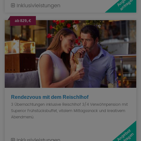
A
n
g
e
b
o
t
a
n
f
r
a
g
e
n
Inklusivleistungen
ab 829,-€
Rendezvous mit dem Reischlhof
3 Übernachtungen inklusive Reischlhof 3/4 Verwöhnpension mit
Superior Frühstücksbuffet, vitalem Mittagssnack und kreativem
Abendmenü.
A
n
g
e
b
o
t
a
n
f
r
a
g
e
n
Inklusivleistungen