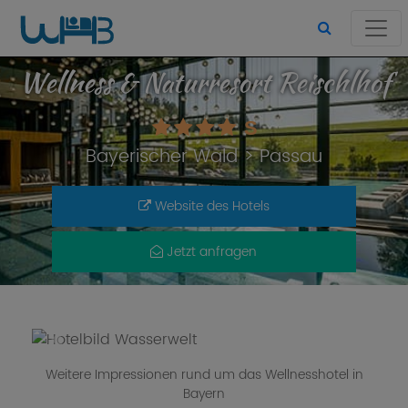
Wellness & Naturresort Reischlhof
S
Bayerischer Wald
>
Passau
Website des Hotels
Jetzt anfragen
Wasserwelt
Previous
Next
Weitere Impressionen rund um das Wellnesshotel in
Bayern