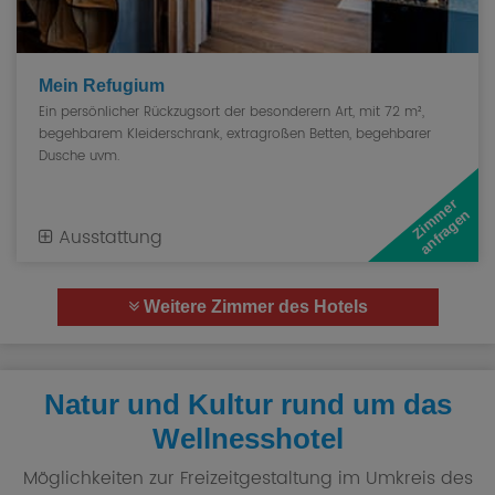
Mein Refugium
Ein persönlicher Rückzugsort der besonderern Art, mit 72 m²,
begehbarem Kleiderschrank, extragroßen Betten, begehbarer
Dusche uvm.
Z
i
m
e
r
a
n
f
r
a
g
e
m
n
Ausstattung
Weitere Zimmer des Hotels
Natur und Kultur rund um das
Wellnesshotel
Möglichkeiten zur Freizeitgestaltung im Umkreis des