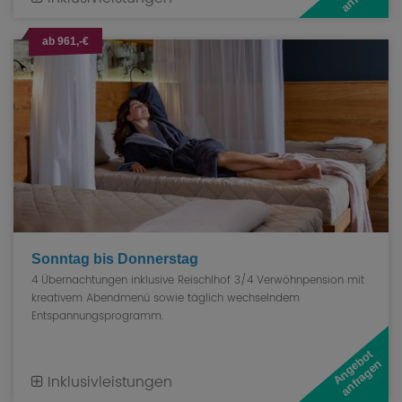
ab 961,-€
Sonntag bis Donnerstag
4 Übernachtungen inklusive Reischlhof 3/4 Verwöhnpension mit
kreativem Abendmenü sowie täglich wechselndem
Entspannungsprogramm.
A
n
g
e
b
o
t
a
n
f
r
a
g
e
n
Inklusivleistungen