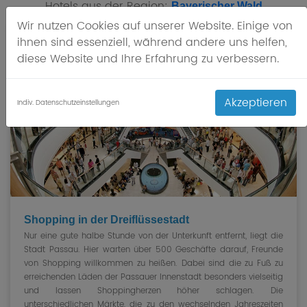
Hotels aus der Region:
Bayerischer Wald
Wir nutzen Cookies auf unserer Website. Einige von
ihnen sind essenziell, während andere uns helfen,
diese Website und Ihre Erfahrung zu verbessern.
Akzeptieren
Indiv. Datenschutzeinstellungen
Shopping in der Dreiflüssestadt
Nur eine gute halbe Stunde von der Unterkunft entfernt, liegt die
Stadt Passau. Hier warten über 500 Geschäfte darauf, Freunde
von Shopping willkommen zu heißen. Dabei sind die zu Fuß zu
erreichenden Läden der Passauer Innenstadt besonders vielseitig
und lassen Shoppingherzen höher schlagen. Die
unterschiedlichen Märkte, die zu den wechselnden Jahreszeiten