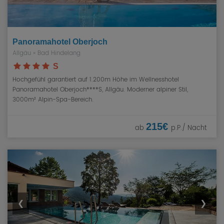
Panoramahotel Oberjoch
Allgäu
»
Bad Hindelang
S
Hochgefühl garantiert auf 1.200m Höhe im Wellnesshotel
Panoramahotel Oberjoch****S, Allgäu. Moderner alpiner Stil,
3000m² Alpin-Spa-Bereich.
215€
ab
p.P./ Nacht
❮
❯