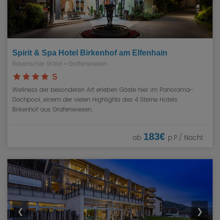
Spirit & Spa Hotel Birkenhof am Elfenhain
Bayerischer Wald
» Grafenwiesen
S
Wellness der besonderen Art erleben Gäste hier im Panorama-
Dachpool, einem der vielen Highlights des 4 Sterne Hotels
Birkenhof aus Grafenwiesen.
183€
ab
p.P./ Nacht
❮
❯