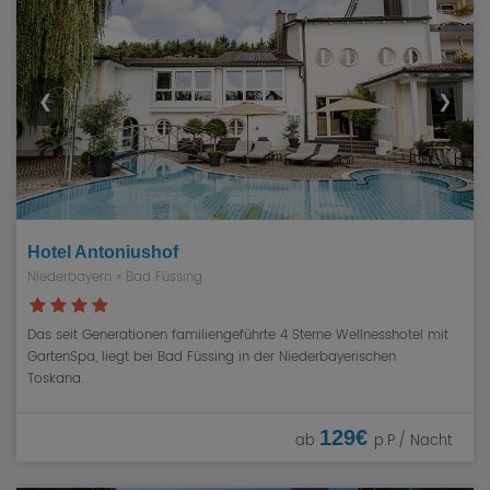
❮
❯
Hotel Antoniushof
Niederbayern
»
Bad Füssing
Das seit Generationen familiengeführte 4 Sterne Wellnesshotel mit
GartenSpa, liegt bei Bad Füssing in der Niederbayerischen
Toskana.
129€
ab
p.P./ Nacht