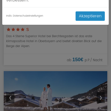
verbessern.
Akzeptieren
Indiv. Datenschutzeinstellungen
Berghotel Rehlegg
Oberbayern
» Ramsau
S
Das 4 Sterne Superior Hotel bei Berchtesgaden ist das erste
klimapositive Hotel in Oberbayern und bietet direkten Blick auf die
Berge der Alpen.
150€
ab
p.P./ Nacht
❮
❯