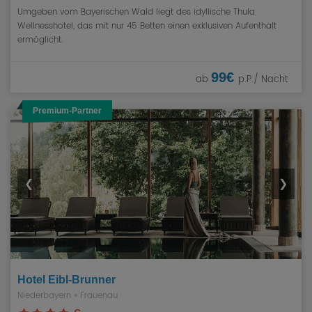
Umgeben vom Bayerischen Wald liegt des idyllische Thula
Wellnesshotel, das mit nur 45 Betten einen exklusiven Aufenthalt
ermöglicht.
99€
ab
p.P./ Nacht
Premium-Partner
❮
❯
Hotel Eibl-Brunner
Niederbayern
»
Frauenau