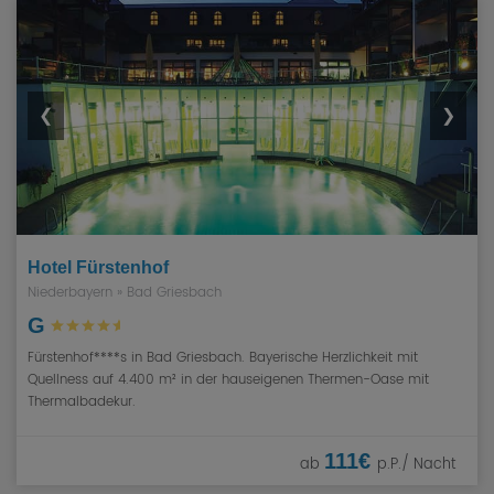
❮
❯
Hotel Fürstenhof
Niederbayern
»
Bad Griesbach
G
Fürstenhof****s in Bad Griesbach. Bayerische Herzlichkeit mit
Quellness auf 4.400 m² in der hauseigenen Thermen-Oase mit
Thermalbadekur.
111€
ab
p.P./ Nacht