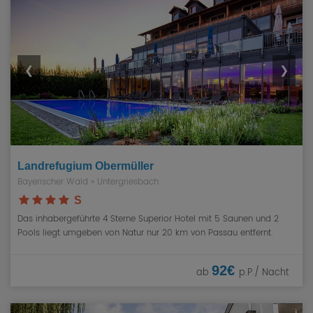
❮
❯
Landrefugium Obermüller
Bayerischer Wald
» Untergriesbach
S
Das inhabergeführte 4 Sterne Superior Hotel mit 5 Saunen und 2
Pools liegt umgeben von Natur nur 20 km von Passau entfernt.
92€
ab
p.P./ Nacht