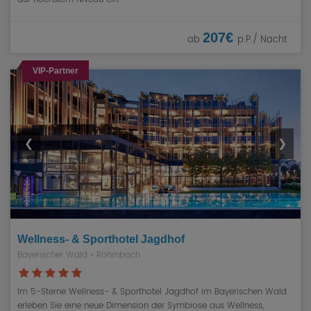
207€
ab
p.P./ Nacht
VIP-Partner
❮
❯
Wellness- & Sporthotel Jagdhof
Bayerischer Wald
» Röhrnbach
Im 5-Sterne Wellness- & Sporthotel Jagdhof im Bayerischen Wald
erleben Sie eine neue Dimension der Symbiose aus Wellness,