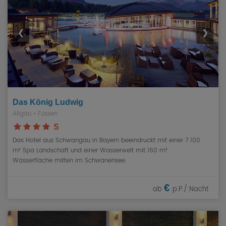
❮
❯
Das König Ludwig
Allgäu
»
Füssen
S
Das Hotel aus Schwangau in Bayern beeindruckt mit einer 7.100
m² Spa Landschaft und einer Wasserwelt mit 160 m²
Wasserfläche mitten im Schwanensee.
€
ab
p.P./ Nacht