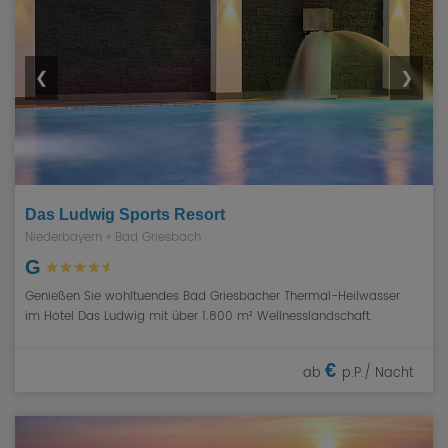
❮
❯
Das Ludwig Sports Resort
Niederbayern
»
Bad Griesbach
G
Genießen Sie wohltuendes Bad Griesbacher Thermal-Heilwasser
im Hotel Das Ludwig mit über 1.800 m² Wellnesslandschaft.
€
ab
p.P./ Nacht