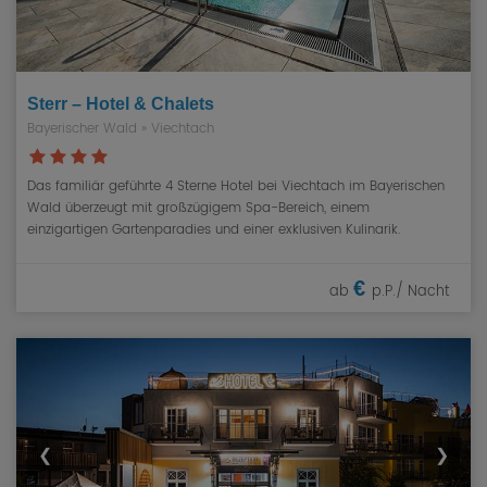
Sterr – Hotel & Chalets
Bayerischer Wald
» Viechtach
Das familiär geführte 4 Sterne Hotel bei Viechtach im Bayerischen
Wald überzeugt mit großzügigem Spa-Bereich, einem
einzigartigen Gartenparadies und einer exklusiven Kulinarik.
€
ab
p.P./ Nacht
❮
❯