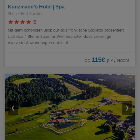
Kunzmann's Hotel | Spa
Rhön
» Bad Bocklet
S
Mit dem schönsten Blick auf das fränkische Saaletal präsentiert
sich das 4 Sterne Superior Wellnesshotel, dass vielseitige
Ayurveda Anwendungen anbietet.
115€
ab
p.P./ Nacht
❮
❯