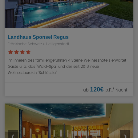
Landhaus Sponsel Regus
Fränkische Schweiz
» Heiligenstadt
Im Inneren des familiengeführten 4 Sterne Wellnesshotels erwartet
Gäste u. a. das "Wald-Spa" und der seit 2018 neue
Wellnessbereich "Schlössla".
120€
ab
p.P./ Nacht
❮
❯