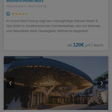
Wunsch-Hotel Mürz
Niederbayern
»
Bad Füssing
G
Im Kurort Bad Füssing liegt das mannigfaltige Natural Health &
Spa Hotel im traditionsreichen Familienbetrieb, das mit Wellness
und Gesundheit dank hauseigener Heiltherme begeistert.
120€
ab
p.P./ Nacht
❮
❯