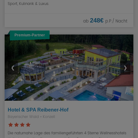
Sport, Kulinarik & Luxus.
248€
ab
p.P./ Nacht
Premium-Partner
❮
❯
Hotel & SPA Reibener-Hof
Bayerischer Wald
» Konzell
Die naturnahe Lage des familiengeführten 4 Sterne Wellnesshotels