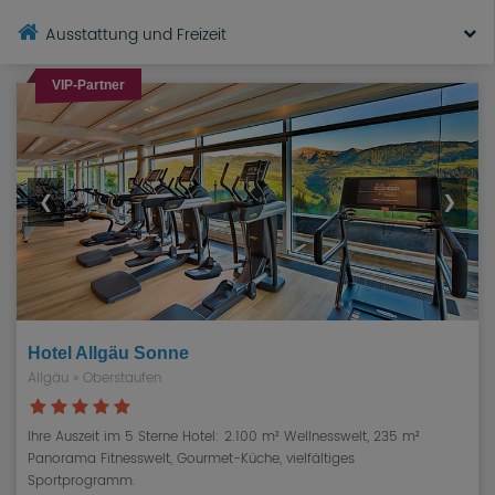
Ausstattung und Freizeit
VIP-Partner
❮
❯
Hotel Allgäu Sonne
Allgäu
»
Oberstaufen
Ihre Auszeit im 5 Sterne Hotel: 2.100 m² Wellnesswelt, 235 m²
Panorama Fitnesswelt, Gourmet-Küche, vielfältiges
Sportprogramm.