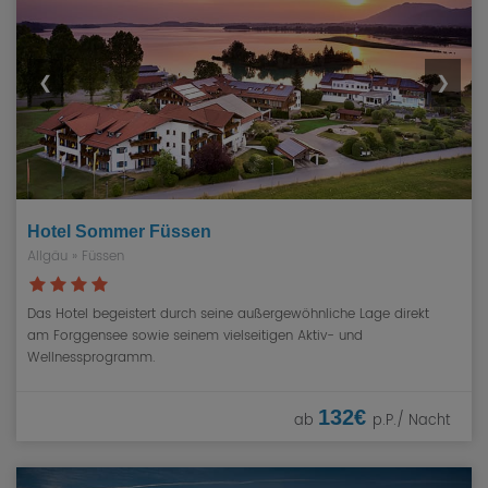
❮
❯
Hotel Sommer Füssen
Allgäu
»
Füssen
Das Hotel begeistert durch seine außergewöhnliche Lage direkt
am Forggensee sowie seinem vielseitigen Aktiv- und
Wellnessprogramm.
132€
ab
p.P./ Nacht