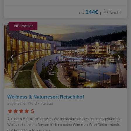
144€
ab
p.P./ Nacht
VIP-Partner
❮
❯
Wellness & Naturresort Reischlhof
Bayerischer Wald
»
Passau
S
Auf dem 5.000 m² großen Wellnessbereich des familiengeführten
Wellnesshotels in Bayern lädt es seine Gäste zu Wohlfühlambiente
auf höchstem Niveau ein.