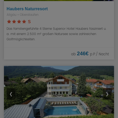
Haubers Naturresort
Allgäu
»
Oberstaufen
S
Das familiengeführte 4 Sterne Superior Hotel Haubers fasziniert u.
a. mit einem 2.500 m² großen Natursee sowie zahlreichen
Golfmöglichkeiten.
246€
ab
p.P./ Nacht
❮
❯