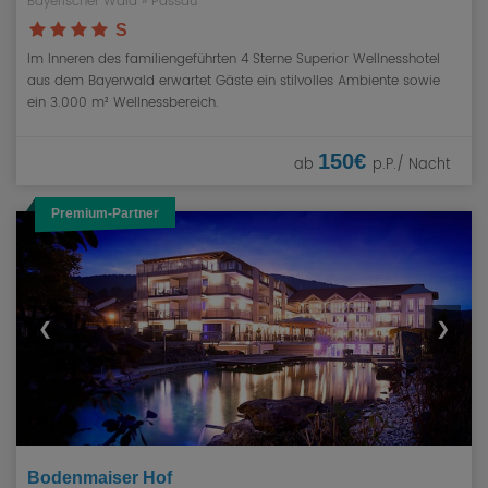
Bayerischer Wald
»
Passau
S
Im Inneren des familiengeführten 4 Sterne Superior Wellnesshotel
aus dem Bayerwald erwartet Gäste ein stilvolles Ambiente sowie
ein 3.000 m² Wellnessbereich.
150€
ab
p.P./ Nacht
Premium-Partner
❮
❯
Bodenmaiser Hof