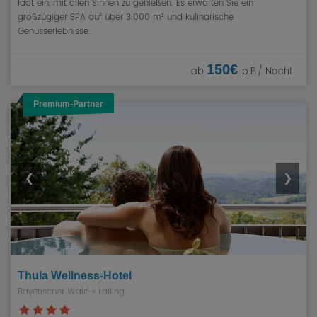
lädt ein, mit allen Sinnen zu genießen. Es erwarten Sie ein
großzügiger SPA auf über 3.000 m² und kulinarische
Genusserlebnisse.
150€
ab
p.P./ Nacht
Premium-Partner
❮
❯
Thula Wellness-Hotel
Bayerischer Wald
» Lalling