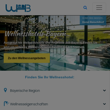
Hotel des Monats:
Hotel Reischlhof
Wellnesshotels Bayern
Ausgesuchte Wellnesshotels und Angebote aus Bayern. Finden Sie
jetzt ein schönes Wellnesshotel in Bayern mit 4-5 Sternen.
Zu den Wellnessangeboten
Finden Sie Ihr Wellnesshotel:
Bayerische Region
Wellnesseigenschaften