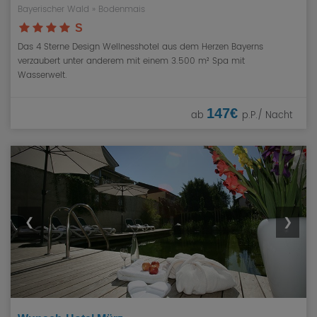
Bayerischer Wald
»
Bodenmais
S
Das 4 Sterne Design Wellnesshotel aus dem Herzen Bayerns
verzaubert unter anderem mit einem 3.500 m² Spa mit
Wasserwelt.
147€
ab
p.P./ Nacht
❮
❯