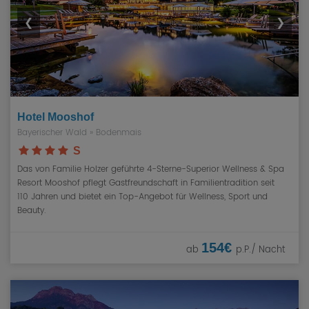
❮
❯
Hotel Mooshof
Bayerischer Wald
»
Bodenmais
S
Das von Familie Holzer geführte 4-Sterne-Superior Wellness & Spa
Resort Mooshof pflegt Gastfreundschaft in Familientradition seit
110 Jahren und bietet ein Top-Angebot für Wellness, Sport und
Beauty.
154€
ab
p.P./ Nacht