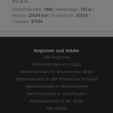
Stadt:
Einwohnerzahl:
| Höhenlage:
|
7409
791 m
Fläche:
| Postleitzahl:
|
125,84 km²
87534
Vorwahl:
87534
Regionen und Städte
Alle Regionen
Wellnesshotels im Allgäu
Wellnesshotels im Bayerischen Wald
Wellnesshotels in der Fränkische Schweiz
Wellnesshotels in Niederbayern
Wellnesshotels in Oberbayern
Wellnesshotels in der Rhön
Alle Städte