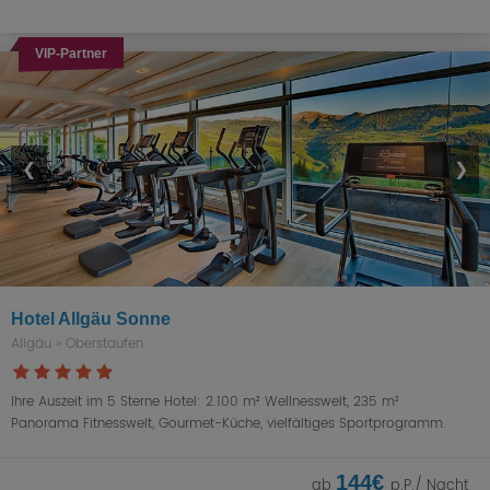
VIP-Partner
❮
❯
Hotel Allgäu Sonne
Allgäu
»
Oberstaufen
Ihre Auszeit im 5 Sterne Hotel: 2.100 m² Wellnesswelt, 235 m²
Panorama Fitnesswelt, Gourmet-Küche, vielfältiges Sportprogramm.
144€
ab
p.P./ Nacht