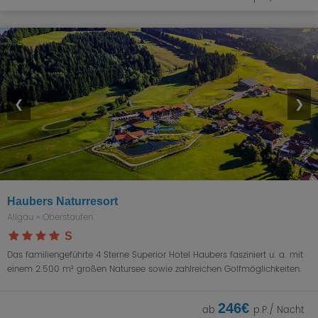
❮
❯
Haubers Naturresort
Allgäu
»
Oberstaufen
S
Das familiengeführte 4 Sterne Superior Hotel Haubers fasziniert u. a. mit
einem 2.500 m² großen Natursee sowie zahlreichen Golfmöglichkeiten.
246€
ab
p.P./ Nacht