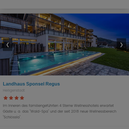
❮
❯
Landhaus Sponsel Regus
Heiligenstadt
Im Inneren des familiengeführten 4 Sterne Wellnesshotels erwartet
Gäste u. a. das "Wald-Spa" und der seit 2018 neue Wellnessbereich
"Schlössla".