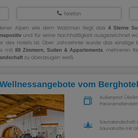
Telefon
dener Alpen wie dem Watzman liegt das
4 Sterne Su
und für seine Nachhaltigkeit ausgezeichnet word
imapositiv
r des Hotels ist. Über Jahrzehnte wurde das einsti
as mit
, mehreren R
89 Zimmern, Suiten & Appartements
zu überzeugen weiß.
Landschaft
 Wellnessangebote vom Berghote
Außenpool (4x14m
Panoramafenster
Saunalandschaft m
Saunahütte mit G