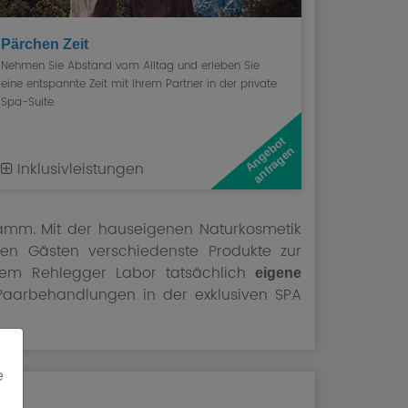
Pärchen Zeit
Nehmen Sie Abstand vom Alltag und erleben Sie
eine entspannte Zeit mit Ihrem Partner in der private
Spa-Suite.
A
n
g
e
b
o
t
a
n
f
r
a
g
e
n
Inklusivleistungen
mm. Mit der hauseigenen Naturkosmetik
en Gästen verschiedenste Produkte zur
inem Rehlegger Labor tatsächlich
eigene
aarbehandlungen in der exklusiven SPA
e