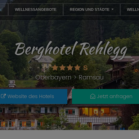
(CURRENT)
N
WELLNESSANGEBOTE
REGION UND STÄDTE
WELL
Berghotel Rehlegg
S
Oberbayern
> Ramsau
Website des Hotels
Jetzt anfragen