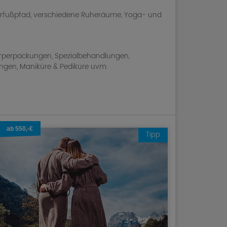
arfußpfad, verschiedene Ruheräume, Yoga- und
örperpackungen, Spezialbehandlungen,
gen, Maniküre & Pediküre uvm.
ab 550,-€