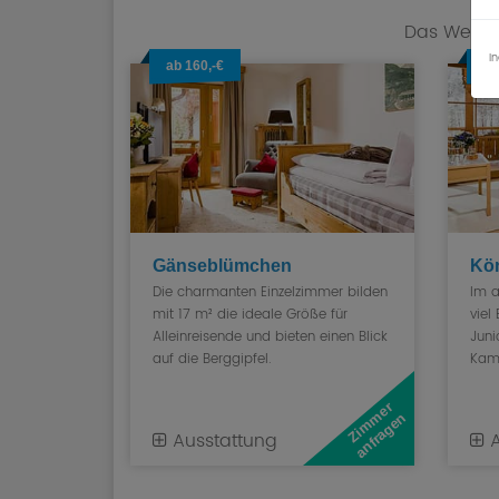
Das Wellne
I
ab 160,-€
ab
Gänseblümchen
Kön
Die charmanten Einzelzimmer bilden
Im a
mit 17 m² die ideale Größe für
viel
Alleinreisende und bieten einen Blick
Juni
auf die Berggipfel.
Kam
Z
i
m
e
r
a
n
f
r
a
g
e
m
n
Ausstattung
A