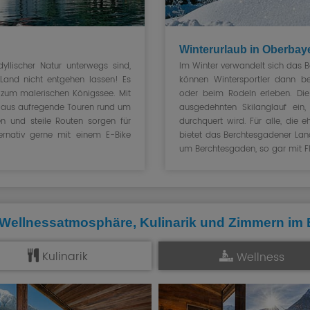
Winterurlaub in Oberbay
dyllischer Natur unterwegs sind,
Im Winter verwandelt sich das 
 Land nicht entgehen lassen! Es
können Wintersportler dann be
 zum malerischen Königssee. Mit
oder beim Rodeln erleben. Di
 aus aufregende Touren rund um
ausgedehnten Skilanglauf ein,
 und steile Routen sorgen für
durchquert wird. Für alle, die 
ernativ gerne mit einem E-Bike
bietet das Berchtesgadener Lan
um Berchtesgaden, so gar mit Fl
 Wellnessatmosphäre, Kulinarik und Zimmern im
Kulinarik
Wellness