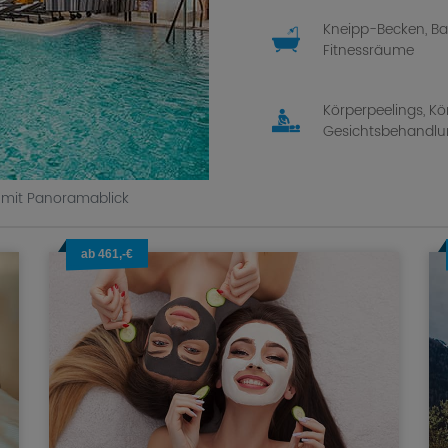
Kneipp-Becken, B
Fitnessräume
Körperpeelings, K
Gesichtsbehandlun
 mit Panoramablick
ab 461,-€