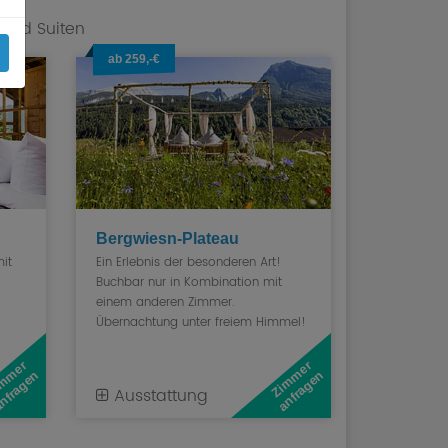
 und Suiten
ab 259,-€
Bergwiesn-Plateau
it
Ein Erlebnis der besonderen Art!
Buchbar nur in Kombination mit
einem anderen Zimmer.
Übernachtung unter freiem Himmel!
Z
i
m
e
r
a
n
f
r
a
g
e
Z
i
m
e
r
a
n
f
r
a
g
e
m
n
m
n
Ausstattung