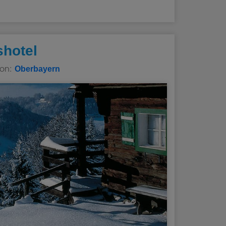
shotel
ion:
Oberbayern