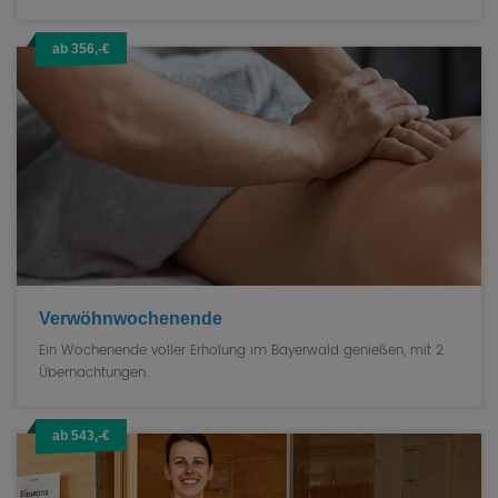
ab 356,-€
Verwöhnwochenende
Ein Wochenende voller Erholung im Bayerwald genießen, mit 2
Übernachtungen.
ab 543,-€