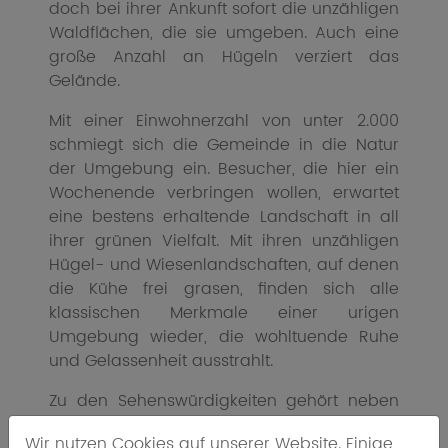
doch bei ihrer Ankunft sofort die unzähligen
Waldflächen, die sie umgeben. Auch eine
große Anzahl an Hügeln verziert das
Gelände.
Mit einer Einwohnerzahl von unter 2.000
schmiegt sich die Gemeinde in die Natur
der Umgebung ein. Besucher, die hier ein
Wochenende verbringen wollen, erwartet
eine bestens erhaltende Landschaft in all
ihrer grünen Vielfalt. Mit ihren unzähligen
Hügel- und Wiesenlandschaften, auf denen
die Kühe frei grasen, finden sich alle
klassischen Merkmale einer urigen
Umgebung wieder, die wohltuende Ruhe
und Gelassenheit ausstrahlt.
Zu den Sehenswürdigkeiten gehört neben
der Kirche der Gemeinde vor allem die
Wir nutzen Cookies auf unserer Website. Einige