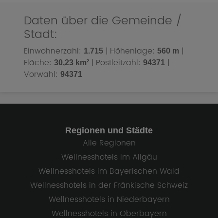
Daten über die Gemeinde /
Stadt:
Einwohnerzahl:
| Höhenlage:
|
1.715
560 m
Fläche:
| Postleitzahl:
|
30,23 km²
94371
Vorwahl:
94371
Regionen und Städte
Alle Regionen
Wellnesshotels im Allgäu
Wellnesshotels im Bayerischen Wald
Wellnesshotels in der Fränkische Schweiz
Wellnesshotels in Niederbayern
Wellnesshotels in Oberbayern