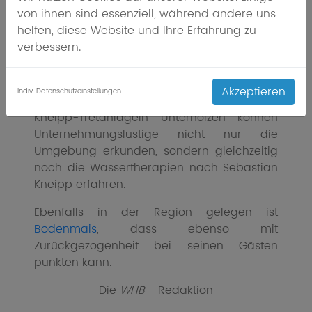
Natur, die gerade Wanderinnen und
von ihnen sind essenziell, während andere uns
Wanderer zu erholsamen Spaziergängen
helfen, diese Website und Ihre Erfahrung zu
einlädt. Von hier aus können Wanderungen
verbessern.
in jede Himmelsrichtung unternommen
werden. Die Wanderrouten der Stadt
reichen von kurzen Spaziergängen, bis hin
Akzeptieren
Indiv. Datenschutzeinstellungen
zu ausgedehnten Tagesmärschen. Auf der
Kneipp-Tretanlagein Unterholzen können
Unternehmungslustige nicht nur die
Umgebung erkunden, sondern gleichzeitig
noch die Wassertherapien nach Sebastian
Kneipp erfahren.
Ebenfalls in der Region gelegen ist
Bodenmais
, dass ebenso mit
Zurückgezogenheit bei seinen Gästen
punkten kann.
Die
WHB
- Redaktion