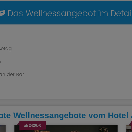
Das Wellnessangebot im Detail
setag
n
an der Bar
bte Wellnessangebote vom Hotel
ab 2426,-€