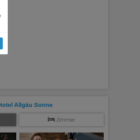
e
Hotel Allgäu Sonne
Zimmer