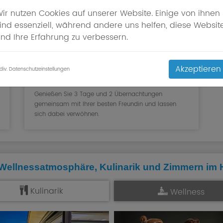
ir nutzen Cookies auf unserer Website. Einige von ihnen
ind essenziell, während andere uns helfen, diese Websit
nd Ihre Erfahrung zu verbessern.
Akzeptieren
ndiv. Datenschutzeinstellungen
Beste Freundinnen
Genießen Sie 3 Tage und 2 Übernachtungen
gemeinsam mit Ihrer besten Freundin und lassen
sich dabei verwöhnen.
 Wellnessatmosphäre, Kulinarik und Zimmern im
Kulinarik
Wellness