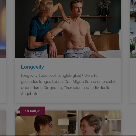
Longevity
Longevity (übersetzt Langlebigkeit) steht für
gesundes langes Leben. Das Allgäu Sonne unterstützt
dabei durch Diagnostik, Therapien und individuelle
Angebote.
ab 448,-€