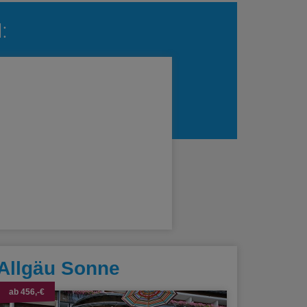
:
 Allgäu Sonne
ab 456,-€