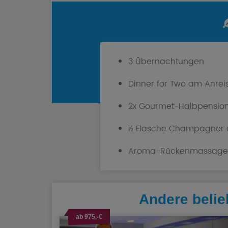
3 Übernachtungen
Dinner for Two am Anrei
2x Gourmet-Halbpensio
½ Flasche Champagner 
Aroma-Rückenmassage
Andere belie
ab 975,-€