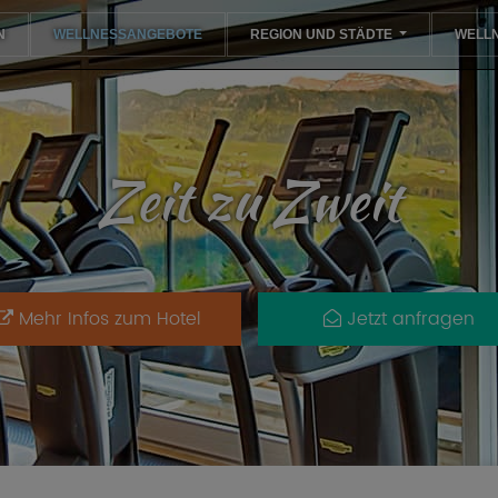
(CURRENT)
N
WELLNESSANGEBOTE
REGION UND STÄDTE
WELL
Zeit zu Zweit
Mehr Infos zum Hotel
Jetzt anfragen