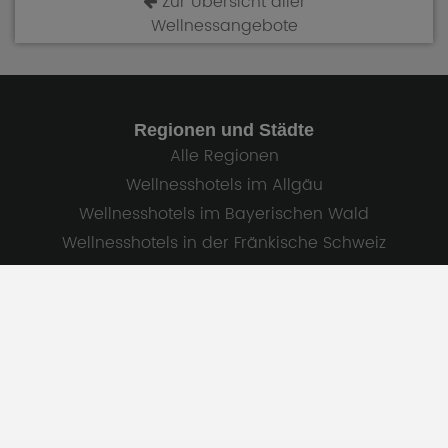
Zur Übersicht aller
Wellnessangebote
Regionen und Städte
Alle Regionen
Wellnesshotels im Allgäu
Wellnesshotels im Bayerischen Wald
Wellnesshotels in der Fränkische Schweiz
Wellnesshotels in Niederbayern
Wellnesshotels in Oberbayern
Wellnesshotels in der Rhön
Alle Städte
Unsere Auswahl in Deutschland